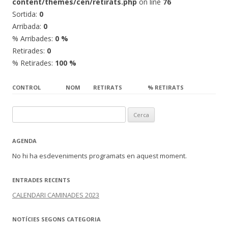
content/themes/cen/retirats.php
on line
76
Sortida:
0
Arribada:
0
% Arribades:
0 %
Retirades:
0
% Retirades:
100 %
CONTROL
NOM
RETIRATS
% RETIRATS
Cerca:
AGENDA
No hi ha esdeveniments programats en aquest moment.
ENTRADES RECENTS
CALENDARI CAMINADES 2023
NOTÍCIES SEGONS CATEGORIA