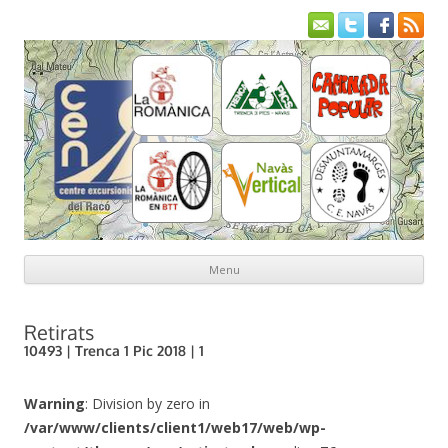
Menu
Skip to content
Retirats
10493 | Trenca 1 Pic 2018 | 1
Warning
: Division by zero in
/var/www/clients/client1/web17/web/wp-