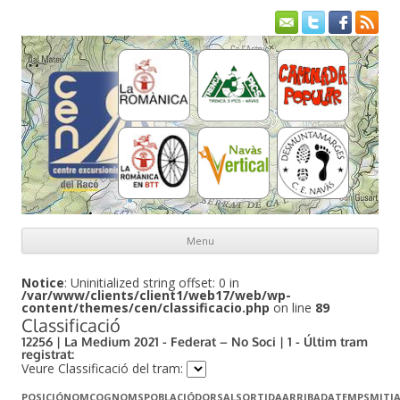
Menu
Skip to content
Notice
: Uninitialized string offset: 0 in
/var/www/clients/client1/web17/web/wp-
content/themes/cen/classificacio.php
on line
89
Classificació
12256 | La Medium 2021 - Federat – No Soci | 1 - Últim tram
registrat:
Veure Classificació del tram:
POSICIÓ
NOM
COGNOMS
POBLACIÓ
DORSAL
SORTIDA
ARRIBADA
TEMPS
MITJ