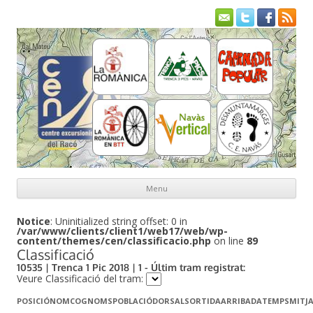
Menu
Skip to content
Notice
: Uninitialized string offset: 0 in
/var/www/clients/client1/web17/web/wp-
content/themes/cen/classificacio.php
on line
89
Classificació
10535 | Trenca 1 Pic 2018 | 1 - Últim tram registrat:
Veure Classificació del tram:
POSICIÓ
NOM
COGNOMS
POBLACIÓ
DORSAL
SORTIDA
ARRIBADA
TEMPS
MITJ