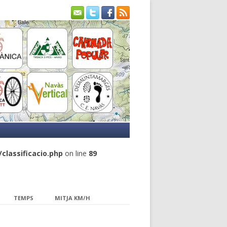
lassificacio.php
on line
89
TEMPS
MITJA KM/H