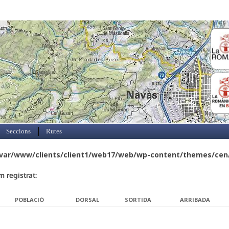
Skip to content
Seccions
Rutes
var/www/clients/client1/web17/web/wp-content/themes/cen/c
m registrat:
POBLACIÓ
DORSAL
SORTIDA
ARRIBADA