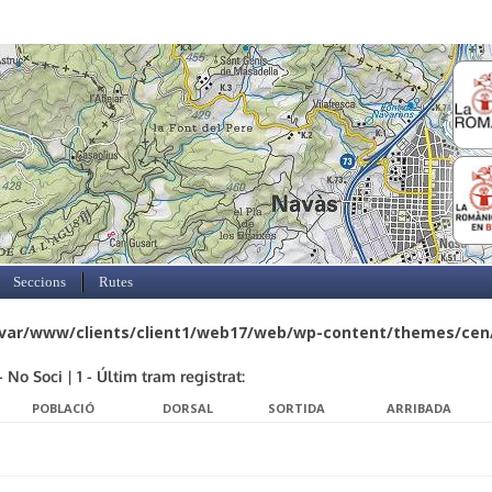
Skip to content
Seccions
Rutes
var/www/clients/client1/web17/web/wp-content/themes/cen/c
No Soci | 1 - Últim tram registrat:
POBLACIÓ
DORSAL
SORTIDA
ARRIBADA