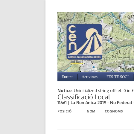
Entitat
Activitats
FES-TE SOCI
Notice
: Uninitialized string offset: 0 in
/
Classificació Local
11661 | La Romànica 2019 - No Federat - 
POSICIÓ
NOM
COGNOMS