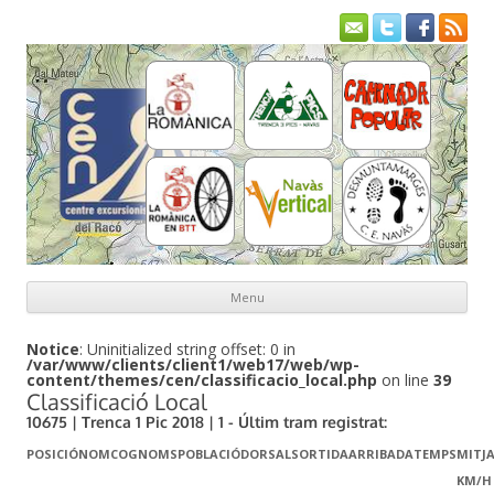
Menu
Skip to content
Notice
: Uninitialized string offset: 0 in
/var/www/clients/client1/web17/web/wp-
content/themes/cen/classificacio_local.php
on line
39
Classificació Local
10675 | Trenca 1 Pic 2018 | 1 - Últim tram registrat:
POSICIÓ
NOM
COGNOMS
POBLACIÓ
DORSAL
SORTIDA
ARRIBADA
TEMPS
MITJ
KM/H