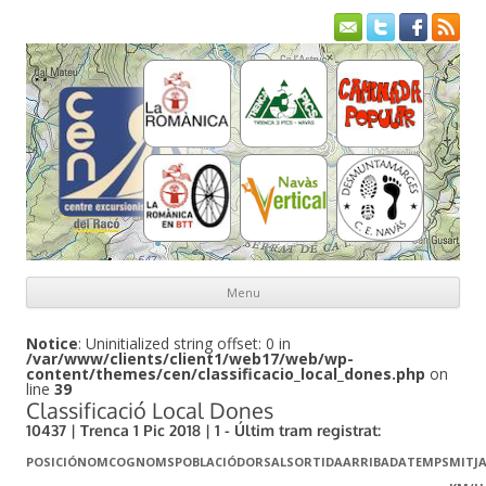
Menu
Skip to content
Notice
: Uninitialized string offset: 0 in
/var/www/clients/client1/web17/web/wp-
content/themes/cen/classificacio_local_dones.php
on
line
39
Classificació Local Dones
10437 | Trenca 1 Pic 2018 | 1 - Últim tram registrat:
POSICIÓ
NOM
COGNOMS
POBLACIÓ
DORSAL
SORTIDA
ARRIBADA
TEMPS
MITJ