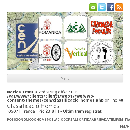
Menu
Skip to content
Notice
: Uninitialized string offset: 0 in
/var/www/clients/client1/web17/web/wp-
content/themes/cen/classificacio_homes.php
on line
40
Classificació Homes
10507 | Trenca 1 Pic 2018 | 1 - Últim tram registrat:
POSICIÓ
NOM
COGNOMS
POBLACIÓ
DORSAL
SORTIDA
ARRIBADA
TEMPS
MITJ
KM/H