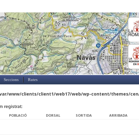
Skip to content
Seccions
Rutes
var/www/clients/client1/web17/web/wp-content/themes/cen/
m registrat:
POBLACIÓ
DORSAL
SORTIDA
ARRIBADA