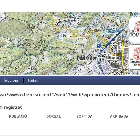
Skip to content
Seccions
Rutes
var/www/clients/client1/web17/web/wp-content/themes/cen/
m registrat:
POBLACIÓ
DORSAL
SORTIDA
ARRIBADA